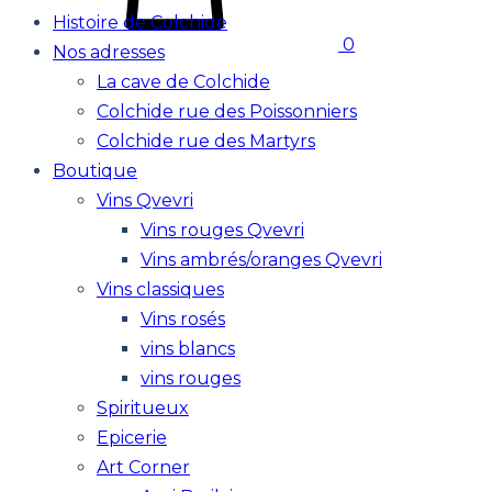
Histoire de Colchide
0
Nos adresses
La cave de Colchide
Colchide rue des Poissonniers
Colchide rue des Martyrs
Boutique
Vins Qvevri
Vins rouges Qvevri
Vins ambrés/oranges Qvevri
Vins classiques
Vins rosés
vins blancs
vins rouges
Spiritueux
Epicerie
Art Corner