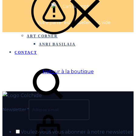
VINS BLANCS
VINS ROUGES
SPIRITUEUX
Votre panier est actuellement vide.
EPICERIE
ART CORNER
ANRI BASILAIA
CONTACT
Retour à la boutique
Newsletter
*
Voulez-vous vous abonner à notre newsletter