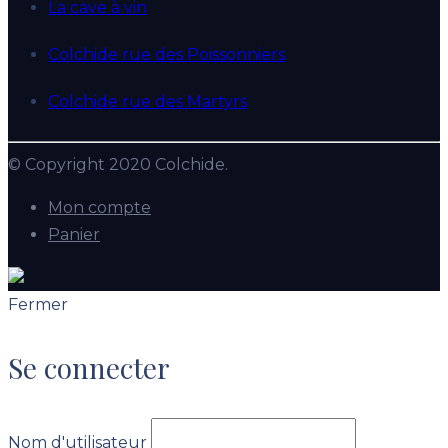
La cave à vin
Colchide rue des Poissonniers
Colchide rue des Martyrs
© Copyright 2020 Colchide.
Mon compte
Panier
Fermer
Se connecter
Nom d'utilisateur