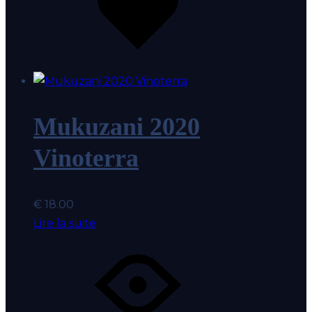
coup
de
coeur
Mukuzani 2020
Vinoterra
€
18.00
Lire la suite