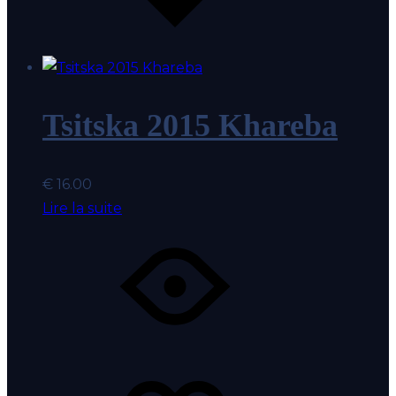
coeur
Tsitska 2015 Khareba
€
16.00
Lire la suite
Coup
Ajout
de
au