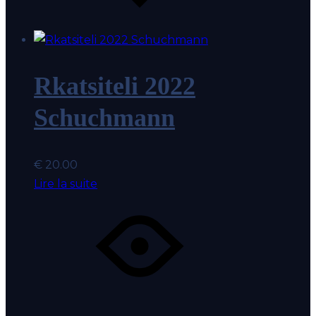
coeur
Rkatsiteli 2022
Schuchmann
€
20.00
Lire la suite
Coup
Ajout