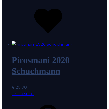
Ajouter
au
coup
de
coeur
Pirosmani 2020
Schuchmann
€
20.00
Lire la suite