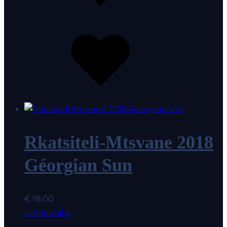
coeur
Ajouter
au
coup
de
coeur
Rkatsiteli-Mtsvane 2018
Géorgian Sun
€
18.00
Lire la suite