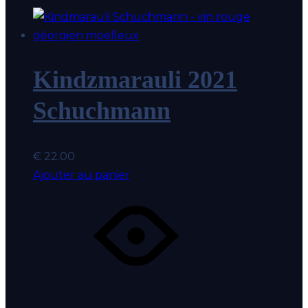
Kindzmarauli 2021
Schuchmann
€
22.00
Ajouter au panier
Coup
Ajout