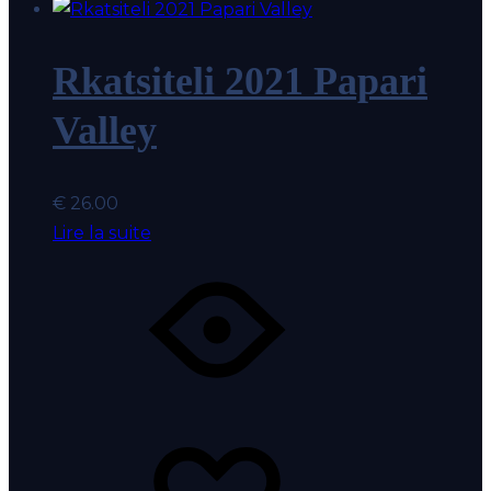
Rkatsiteli 2021 Papari
Valley
€
26.00
Lire la suite
Coup
Ajout
de
au