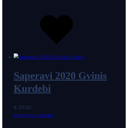
Ajouter
au
coup
de
coeur
Saperavi 2020 Gvinis
Kurdebi
€
30.00
Ajouter au panier