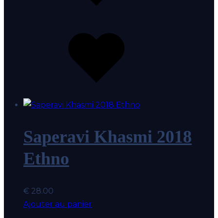
coeur
Ajouter
au
coup
de
coeur
Saperavi Khasmi 2018
Ethno
€
28.00
Ajouter au panier