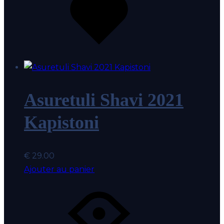
au
coup
de
coeur
Asuretuli Shavi 2021
Kapistoni
€
29.00
Ajouter au panier