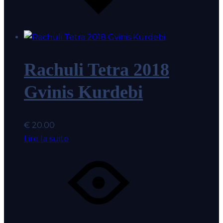
coeur
Rachuli Tetra 2018
Gvinis Kurdebi
€
20.00
Lire la suite