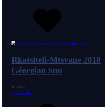
Ajouter
au
coup
de
coeur
Rkatsiteli-Mtsvane 2018
Géorgian Sun
€
18.00
Lire la suite