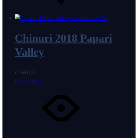
coeur
Chinuri 2018 Papari
Valley
€
28.00
Lire la suite
Coup
Ajout