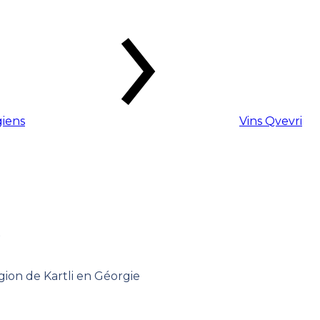
giens
Vins Qvevri
i
gion de Kartli en Géorgie