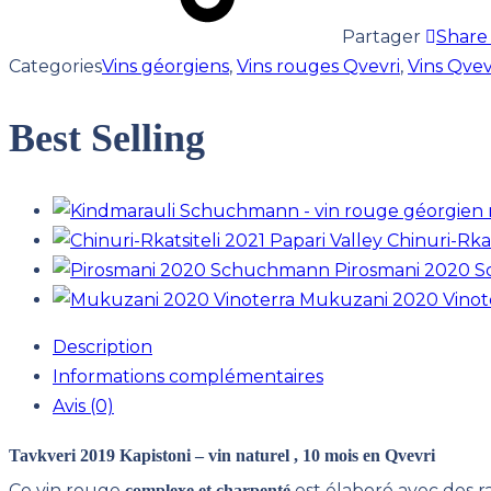
Partager
Share
Categories
Vins géorgiens
,
Vins rouges Qvevri
,
Vins Qvev
Best Selling
Chinuri-Rkat
Pirosmani 2020 
Mukuzani 2020 Vinot
Description
Informations complémentaires
Avis (0)
Tavkveri 2019 Kapistoni – vin naturel , 10 mois en Qvevri
Ce vin rouge
est élaboré avec des ra
c
omp
lexe
et
charpenté