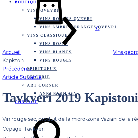
BOUTIQUE
VINS QVEVRI
VINS ROUGES QVEVRI
VINS AMBRÉS/ORANGES QVEVRI
0
VINS CLASSIQUES
VINS ROSÉS
Accueil
Vins géor
VINS BLANCS
Kapistoni
VINS ROUGES
Product
Précédente
SPIRITUEUX
Article Suivante
EPICERIE
navigation
ART CORNER
Tavkveri 2019 Kapiston
ANRI BASILAIA
CONTACT
Vin rouge sec, produit de la micro-zone Vaziani de la ré
Cépage: Tavkveri