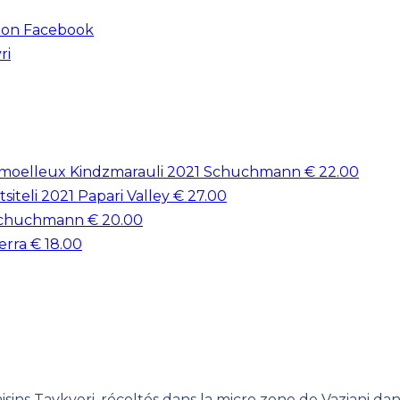
 on Facebook
ri
Kindzmarauli 2021 Schuchmann
€
22.00
siteli 2021 Papari Valley
€
27.00
Schuchmann
€
20.00
erra
€
18.00
isins Tavkveri, récoltés dans la micro zone de Vaziani dan