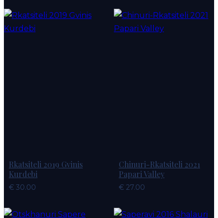
Coup
C
de
d
coeur
c
Rkatsiteli 2019 Gvinis
Chinuri-Rkatsiteli 2021
Kurdebi
Papari Valley
€
30.00
€
27.00